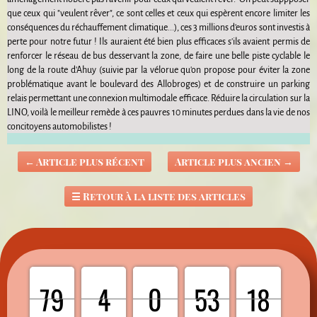
que ceux qui "veulent rêver", ce sont celles et ceux qui espèrent encore limiter les
conséquences du réchauffement climatique...), ces 3 millions d'euros sont investis à
perte pour notre futur ! Ils auraient été bien plus efficaces s'ils avaient permis de
renforcer le réseau de bus desservant la zone, de faire une belle piste cyclable le
long de la route d'Ahuy (suivie par la vélorue qu'on propose pour éviter la zone
problématique avant le boulevard des Allobroges) et de construire un parking
relais permettant une connexion multimodale efficace. Réduire la circulation sur la
LINO, voilà le meilleur remède à ces pauvres 10 minutes perdues dans la vie de nos
concitoyens automobilistes !
←
Article plus récent
Article plus ancien
→
☰
Retour à la liste des articles
0
79
79
0
0
4
4
0
0
53
53
0
18
17
18