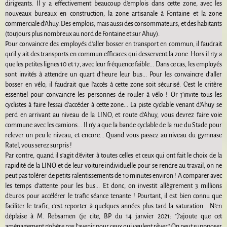
dirigeants. Il y a effectivement beaucoup d'emplois dans cette zone, avec les
nouveaux bureaux en construction, la zone artisanale à Fontaine et la zone
commerciale d'Ahuy. Des emplois, mais aussi des consommateurs, et des habitants
(toujours plus nombreux au nord de Fontaine et sur Ahuy).
Pour convaincre des employés d'aller bosser en transport en commun, il faudrait
qu'il y ait des transports en commun efficaces qui desservent la zone. Hors il n'y a
que les petites lignes 10 et 17, avec leur fréquence faible... Dans ce cas, les employés
sont invités à attendre un quart d'heure leur bus... Pour les convaincre d'aller
bosser en vélo, il faudrait que l'accès à cette zone soit sécurisé. C'est le critère
essentiel pour convaincre les personnes de rouler à vélo ! Or j'invite tous les
cyclistes à faire l'essai d'accéder à cette zone... La piste cyclable venant d'Ahuy se
perd en arrivant au niveau de la LINO, et route d'Ahuy, vous devrez faire voie
commune avec les camions... Il n'y a que la bande cyclable de la rue du Stade pour
relever un peu le niveau, et encore... Quand vous passez au niveau du gymnase
Ratel, vous serez surpris !
Par contre, quand il s'agit d'éviter à toutes celles et ceux qui ont fait le choix de la
rapidité de la LINO et de leur voiture individuelle pour se rendre au travail, on ne
peut pas tolérer de petits ralentissements de 10 minutes environ ! A comparer avec
les temps d'attente pour les bus... Et donc, on investit allègrement 3 millions
d'euros pour accélérer le trafic séance tenante ! Pourtant, il est bien connu que
faciliter le trafic, c'est reporter à quelques années plus tard la saturation... N'en
déplaise à M. Rebsamen (je cite, BP du 14 janvier 2021: "J’ajoute que cet
aménagement n’obère pas l’avenir pour ceux qui veulent rêver." On peut suppposer