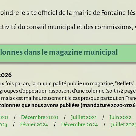
oindre le site officiel de la mairie de Fontaine-lè
activité du conseil municipal et des commissions, v
lonnes dans le magazine municipal
2026
x fois par an, la municipalité publie un magazine, "Reflets".
groupes d'opposition disposent d'une colonne (soit 1/2 pag
, mais c'est malheureusement le cas presque partout en Fra
s colonnes que nous avons publiées (mandature 2020-2026)
2020
/
Décembre 2020
/
Juillet 2021
/
Juin 2022
2023
/
Février 2024
/
Décembre 2024
/
Juillet 202