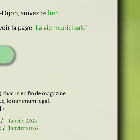
s-Dijon, suivez ce
lien
oir la page "
La vie municipale
"
e) chacun en fin de magazine.
nce, le minimum légal.
 :
/
Janvier 2023
5
/
Janvier 2026