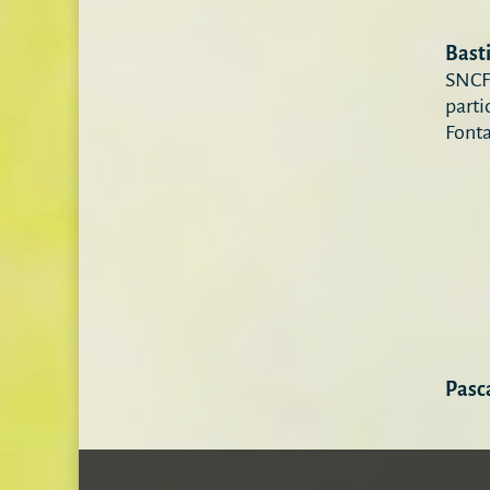
Bast
SNCF,
parti
Fonta
Pasca