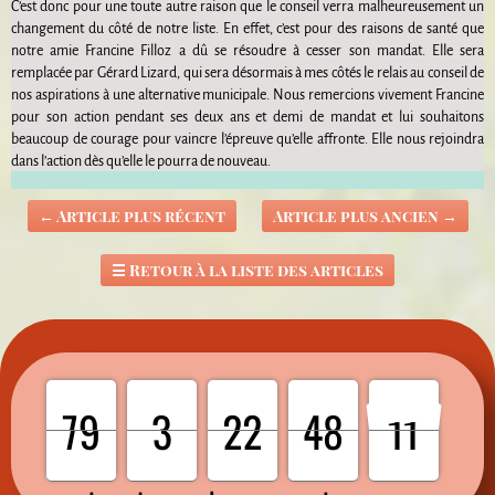
C’est donc pour une toute autre raison que le conseil verra malheureusement un
changement du côté de notre liste. En effet, c’est pour des raisons de santé que
notre amie Francine Filloz a dû se résoudre à cesser son mandat. Elle sera
remplacée par Gérard Lizard, qui sera désormais à mes côtés le relais au conseil de
nos aspirations à une alternative municipale. Nous remercions vivement Francine
pour son action pendant ses deux ans et demi de mandat et lui souhaitons
beaucoup de courage pour vaincre l’épreuve qu’elle affronte. Elle nous rejoindra
dans l’action dès qu’elle le pourra de nouveau.
←
Article plus récent
Article plus ancien
→
☰
Retour à la liste des articles
79
79
0
0
3
3
22
22
0
48
48
0
10
11
10