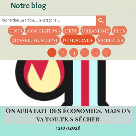
Notre blog
search
Tous
Associations
Liens
Urbanisme
Élus
Conseil municipal
Démocratie
Mobilités
1
2
3
4
5
>
On aura fait des économies, mais on
va tou.te.s sécher
12/07/2026