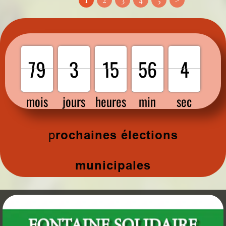
4
79
79
0
0
3
3
15
15
0
56
56
0
3
4
mois
jours
heures
min
sec
rochaines élections
p
municipales